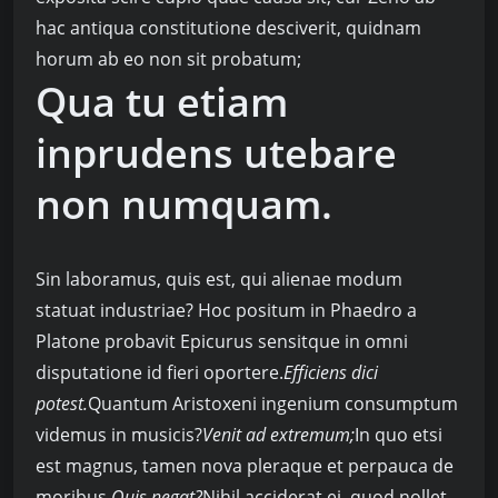
hac antiqua constitutione desciverit, quidnam
horum ab eo non sit probatum;
Qua tu etiam
inprudens utebare
non numquam.
Sin laboramus, quis est, qui alienae modum
statuat industriae? Hoc positum in Phaedro a
Platone probavit Epicurus sensitque in omni
disputatione id fieri oportere.
Efficiens dici
potest.
Quantum Aristoxeni ingenium consumptum
videmus in musicis?
Venit ad extremum;
In quo etsi
est magnus, tamen nova pleraque et perpauca de
moribus.
Quis negat?
Nihil acciderat ei, quod nollet,