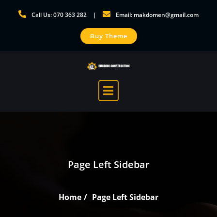
Skip
Call Us: 070 363 282
Email: makdomen@gmail.com
to
content
Buy Theme
Page Left Sidebar
Home
Page Left Sidebar