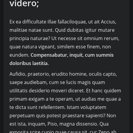
videro;
Ex ea difficultate illae fallaciloquae, ut ait Accius,
malitiae natae sunt. Quid dubitas igitur mutare
principia naturae? Ut necesse sit omnium rerum,
quae natura vigeant, similem esse finem, non
eundem.
Compensabatur, inquit, cum summis
doloribus laetitia.
Aufidio, praetorio, erudito homine, oculis capto,
saepe audiebam, cum se lucis magis quam
utilitatis desiderio moveri diceret. Et hanc quidem
primam exigam a te operam, ut audias me quae a
te dicta sunt refellentem. Istam voluptatem
perpetuam quis potest praestare sapienti? Non
est ista, inquam, Piso, magna dissensio. Qua
exposita scire cupio quae causa sit, cur Zeno ab