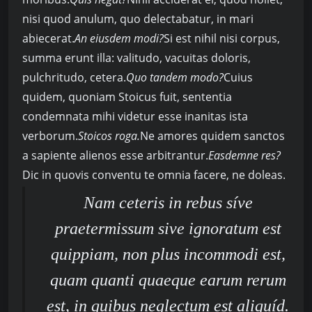
nisi quod anulum, quo delectabatur, in mari
abiecerat.
An eiusdem modi?
Si est nihil nisi corpus,
summa erunt illa: valitudo, vacuitas doloris,
pulchritudo, cetera.
Quo tandem modo?
Cuius
quidem, quoniam Stoicus fuit, sententia
condemnata mihi videtur esse inanitas ista
verborum.
Stoicos roga.
Ne amores quidem sanctos
a sapiente alienos esse arbitrantur.
Easdemne res?
Dic in quovis conventu te omnia facere, ne doleas.
Nam ceteris in rebus síve
praetermissum sive ignoratum est
quippiam, non plus incommodi est,
quam quanti quaeque earum rerum
est, in quibus neglectum est aliquíd.